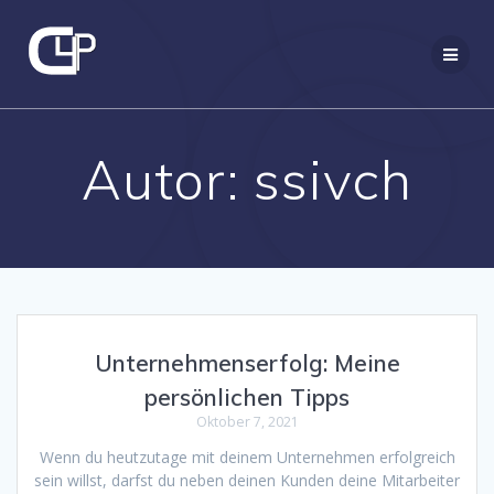
Zum
Inhalt
springen
Autor:
ssivch
Unternehmenserfolg: Meine
persönlichen Tipps
Oktober 7, 2021
Wenn du heutzutage mit deinem Unternehmen erfolgreich
sein willst, darfst du neben deinen Kunden deine Mitarbeiter